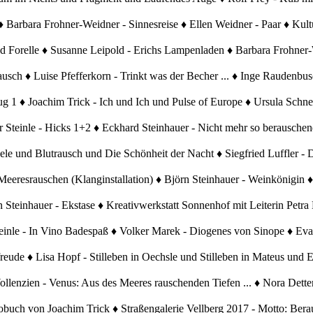
 Barbara Frohner-Weidner - Sinnesreise ♦ Ellen Weidner - Paar ♦ Kult
nd Forelle ♦ Susanne Leipold - Erichs Lampenladen ♦ Barbara Frohner-
ausch ♦ Luise Pfefferkorn - Trinkt was der Becher ... ♦ Inge Raudenb
ug 1 ♦ Joachim Trick - Ich und Ich und Pulse of Europe ♦ Ursula Schne
 Steinle - Hicks 1+2 ♦ Eckhard Steinhauer - Nicht mehr so berauschend
ele und Blutrausch und Die Schönheit der Nacht ♦ Siegfried Luffler - 
Meeresrauschen (Klanginstallation) ♦ Björn Steinhauer - Weinkönigin ♦
teinhauer - Ekstase ♦ Kreativwerkstatt Sonnenhof mit Leiterin Petra 
nle - In Vino Badespaß ♦ Volker Marek - Diogenes von Sinope ♦ Eva G
eude ♦ Lisa Hopf - Stilleben in Oechsle und Stilleben in Mateus und
Wollenzien - Venus: Aus des Meeres rauschenden Tiefen ... ♦ Nora Det
obuch von Joachim Trick ♦ Straßengalerie Vellberg 2017 - Motto: Ber