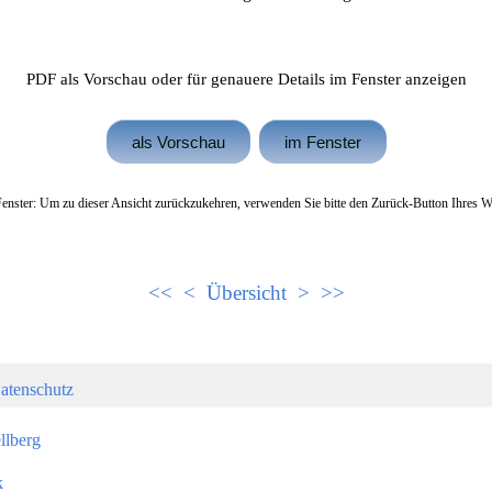
PDF als Vorschau oder für genauere Details im Fenster anzeigen
als Vorschau
im Fenster
enster: Um zu dieser Ansicht zurückzukehren, verwenden Sie bitte den Zurück-Button Ihres 
<<
<
Übersicht
>
>>
atenschutz
llberg
k