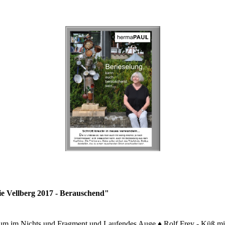
ie Vellberg 2017 - Berauschend"
um im Nichts und Fragment und Laufendes Auge ♦ Rolf Frey - Küß mich