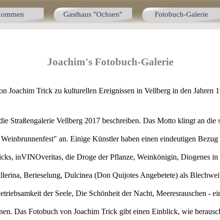
Menü überspringen
lkommen
Gasthaus "Ochsen"
Fotobuch-Galerie
Joachim's Fotobuch-Galerie
n Joachim Trick zu kulturellen Ereignissen in Vellberg in den Jahren 1
e Straßengalerie Vellberg 2017 beschreiben. Das Motto klingt an die se
Weinbrunnenfest" an. Einige Künstler haben einen eindeutigen Bezug he
cks, inVINOveritas, die Droge der Pflanze, Weinkönigin, Diogenes in d
erina, Berieselung, Dulcinea (Don Quijotes Angebetete) als Blechweib,
etriebsamkeit der Seele, Die Schönheit der Nacht, Meeresrauschen - ei
nen. Das Fotobuch von Joachim Trick gibt einen Einblick, wie berausc