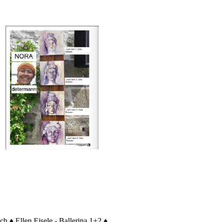
 ♦ Ellen Eisele - Ballerina 1+2 ♦