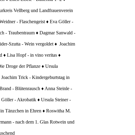
urkreis Vellberg und Landfrauenverein
Weidner - Flaschengeist ♦ Eva Göller -
usch - Traubentraum ♦ Dagmar Sanwald -
ider-Szutta - Wein vergoldet ♦ Joachim
 ♦ Lisa Hopf - in vino veritas ♦
Die Droge der Pflanze ♦ Ursula
 Joachim Trick - Kindergeburtstag in
Brand - Blütenrausch ♦ Anna Steinle -
öller - Akrobatik ♦ Ursula Steiner -
 Ein Tänzchen in Ehren ♦ Roswitha M.
termann - nach dem 1. Glas Rotwein und
auschend