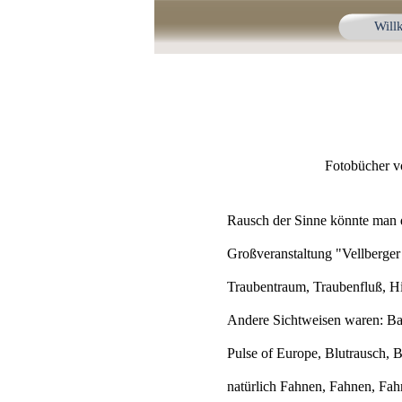
Direkt zum Seiteninhalt
Wil
Fotobücher vo
Rausch der Sinne könnte man di
Großveranstaltung "Vellberger 
Traubentraum, Traubenfluß, Hi
Andere Sichtweisen waren: Ball
Pulse of Europe, Blutrausch, B
natürlich Fahnen, Fahnen, Fah