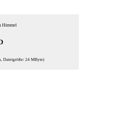
em Himmel
D
n, Dateigröße: 24 MByte)